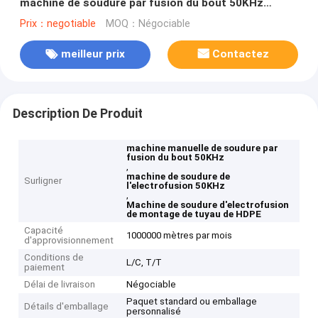
machine de soudure par fusion du bout 50KHz
Electrofusion
Prix：negotiable
MOQ：Négociable
meilleur prix
Contactez
Description De Produit
machine manuelle de soudure par
fusion du bout 50KHz
,
machine de soudure de
Surligner
l'electrofusion 50KHz
,
Machine de soudure d'electrofusion
de montage de tuyau de HDPE
Capacité
1000000 mètres par mois
d'approvisionnement
Conditions de
L/C, T/T
paiement
Délai de livraison
Négociable
Paquet standard ou emballage
Détails d'emballage
personnalisé