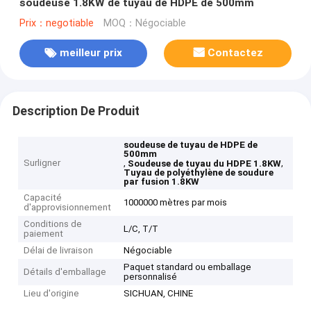
soudeuse 1.8KW de tuyau de HDPE de 500mm
Prix：negotiable
MOQ：Négociable
meilleur prix
Contactez
Description De Produit
soudeuse de tuyau de HDPE de
500mm
Surligner
,
,
Soudeuse de tuyau du HDPE 1.8KW
Tuyau de polyéthylène de soudure
par fusion 1.8KW
Capacité
1000000 mètres par mois
d'approvisionnement
Conditions de
L/C, T/T
paiement
Délai de livraison
Négociable
Paquet standard ou emballage
Détails d'emballage
personnalisé
Lieu d'origine
SICHUAN, CHINE