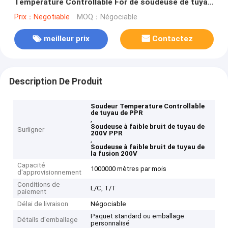
Temperature Controllable For de soudeuse de tuyau
de 200V PPR
Prix：Negotiable
MOQ：Négociable
meilleur prix
Contactez
Description De Produit
Soudeur Temperature Controllable
de tuyau de PPR
,
Soudeuse à faible bruit de tuyau de
Surligner
200V PPR
,
Soudeuse à faible bruit de tuyau de
la fusion 200V
Capacité
1000000 mètres par mois
d'approvisionnement
Conditions de
L/C, T/T
paiement
Délai de livraison
Négociable
Paquet standard ou emballage
Détails d'emballage
personnalisé