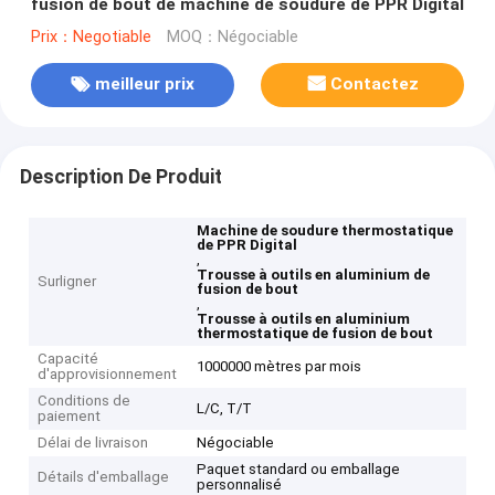
fusion de bout de machine de soudure de PPR Digital
Prix：Negotiable
MOQ：Négociable
meilleur prix
Contactez
Description De Produit
Machine de soudure thermostatique
de PPR Digital
,
Trousse à outils en aluminium de
Surligner
fusion de bout
,
Trousse à outils en aluminium
thermostatique de fusion de bout
Capacité
1000000 mètres par mois
d'approvisionnement
Conditions de
L/C, T/T
paiement
Délai de livraison
Négociable
Paquet standard ou emballage
Détails d'emballage
personnalisé